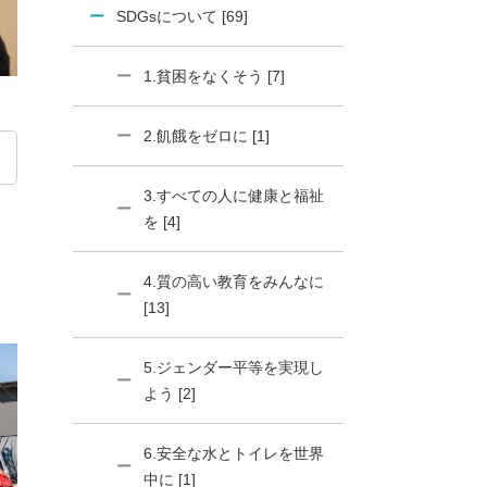
SDGsについて [69]
1.貧困をなくそう [7]
2.飢餓をゼロに [1]
3.すべての人に健康と福祉
を [4]
4.質の高い教育をみんなに
[13]
5.ジェンダー平等を実現し
よう [2]
6.安全な水とトイレを世界
中に [1]