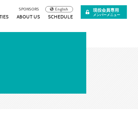
English
SPONSORS
現役会員専用
メンバーメニュー
TIES
ABOUT US
SCHEDULE
阪青年会議所
イベント案内
理事長所信
について
スペシャル企画
SDGsの取り組みについて
広報誌
連載・コラム