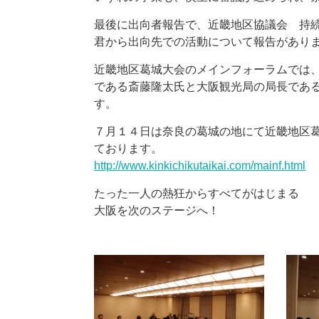
最後に出向者報告で、近畿地区協議会 持
君から出向先での活動について報告があり
近畿地区葛城大会のメインフォーラムでは
である斎藤隆太氏と大阪観光局の局長であ
す。
７月１４日は奈良の葛城の地にて近畿地区
ております。
http://www.kinkichikutaikai.com/mainf.html
たった一人の熱狂からすべてがはじまる
大阪を次のステージへ！