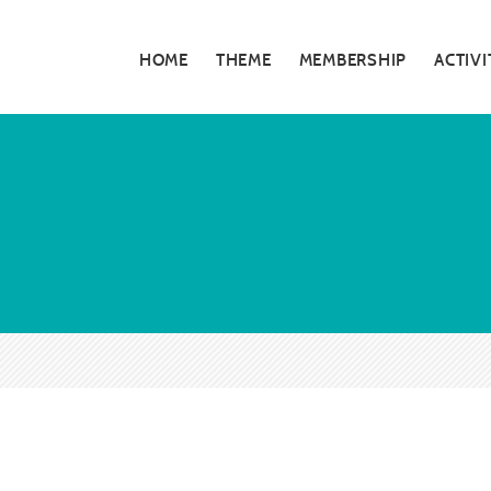
HOME
THEME
MEMBERSHIP
ACTIVI
私たちの活動
5分でわかる大
お知らせ・告知
大阪青年会議所
特別対談
大阪青年会議所 