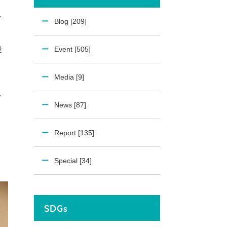
介
Blog [209]
役
Event [505]
Media [9]
し
News [87]
Report [135]
Special [34]
SDGs