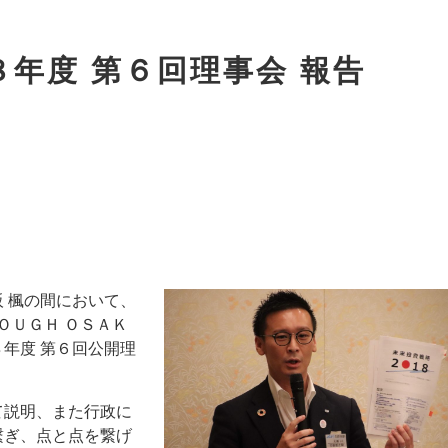
年度 第６回理事会 報告
 楓の間において、
ＯＵＧＨ ＯＳＡＫ
年度 第６回公開理
て説明、また行政に
繋ぎ、点と点を繋げ