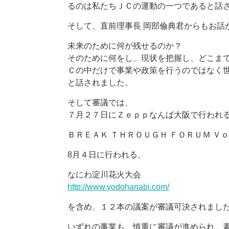
るのは私たちＪＣの運動の一つであると話
そして、直前理事長 岡部倫典君からもお話
未来のために何が残せるのか？
そのために何をし、現状を把握し、どこま
Ｃの中だけで事業や政策を行うのではなく
と話されました。
そして審議では、
７月２７日にＺｅｐｐなんば大阪で行われ
ＢＲＥＡＫ ＴＨＲＯＵＧＨ ＦＯＲＵＭ Ｖｏ
8月４日に行われる、
なにわ淀川花火大会
http://www.yodohanabi.com/
を含め、１２本の議案が審議可決されまし
いずれの事業も、慎重に審議が進められ、