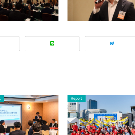
B!
t
Report