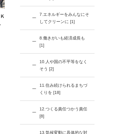
7.エネルギーをみんなにそ
Ｋ
してクリーンに [1]
ス
8.働きがいも経済成長も
[1]
10.人や国の不平等をなく
そう [2]
11.住み続けられるまちづ
くりを [18]
12.つくる責任つかう責任
[8]
13.気候変動に具体的な対