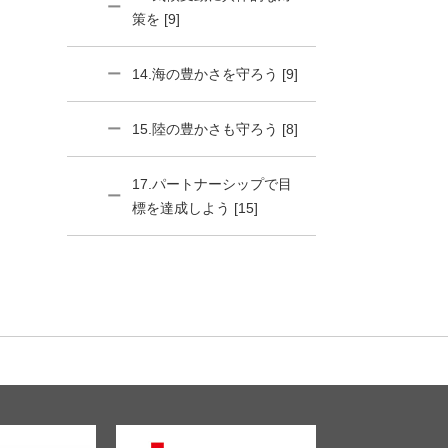
策を [9]
14.海の豊かさを守ろう [9]
15.陸の豊かさも守ろう [8]
17.パートナーシップで目
標を達成しよう [15]