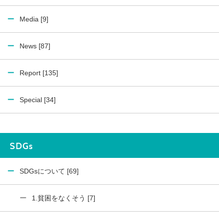
Media [9]
News [87]
Report [135]
Special [34]
SDGs
SDGsについて [69]
1.貧困をなくそう [7]