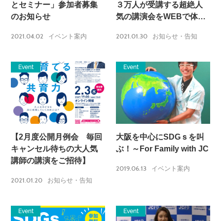
とセミナー」参加者募集
３万人が受講する超絶人
のお知らせ
気の講演会をWEBで体験
できるチャンスです！】
2021.04.02
2021.01.30
イベント案内
お知らせ・告知
Event
Event
【2月度公開月例会 毎回
大阪を中心にSDGｓを叫
キャンセル待ちの大人気
ぶ！～For Family with JC
講師の講演をご招待】
2019.06.13
イベント案内
2021.01.20
お知らせ・告知
Event
Event