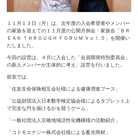
１１月１３日（月）は、次年度の入会希望者やメンバー
の家族を迎えての１１月度の公開月例会・家族会「ＢＲ
ＥＡＫ ＴＨＲＯＵＧＨ ＦＯＲＵＭ Ｖｏｌ.５」を開催い
たしました。
今回の設営は、４月に入会した「会員開発特別委員会」
の新人メンバーが主体的に考え、設営を行いました。
前室では、
「住友生命保険相互会社様による健康増進ブース」
「公益財団法人日本数学検定協会様によるタブレット上
で完全な円を描けるかを競うゲーム」
「一般社団法人京橋地域活性化機構様の活動紹介」
「コドモエナジー株式会社様による蓄光商材」