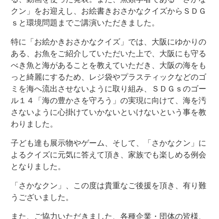
クン」をお迎えし、お絵書きおさかなクイズからＳＤＧ
ｓと環境問題までご講演いただきました。
特に「お絵かきおさかなクイズ」では、大阪にゆかりの
ある、お魚をご紹介していただいた上で、大阪にも守る
べき魚と海があることを教えていただき、大阪の海をも
っと綺麗にするため、レジ袋やプラスティックなどのゴ
ミを海へ流出させないように取り組み、ＳＤＧｓのゴー
ル１４「海の豊かさを守ろう」の実現に向けて、海を汚
さないように心掛けていかないといけないという事を教
わりました。
子ども達も展示物やゲーム、そして、「さかなクン」に
よるクイズに元気に答えて頂き、家族でも楽しめる例会
となりました。
「さかなクン」、この度は貴重なご後援を頂き、有り難
うございました。
また、ご協力いただきました、各種企業・団体の皆様、