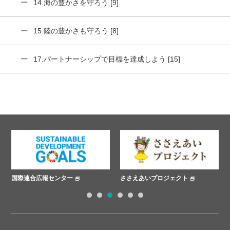
14.海の豊かさを守ろう [9]
15.陸の豊かさも守ろう [8]
17.パートナーシップで目標を達成しよう [15]
国際連合広報センター
ささえあいプロジェクト
セ
1
2
3
4
5
6