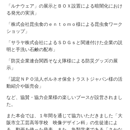
「ルナウェア」の展示とＢＯＸ設置による暗闇化におけ
る発光の実演」
「株式会社昆虫食のｅｎｔｏｍｏ様による昆虫食ワーク
ショップ」
「サラヤ株式会社によるＳＤＧｓと関連付けた企業の説
明と手洗い石鹸の配布」
「防災企業連合関西そなえ隊様による防災グッズの展
示」
「認定ＮＰＯ法人ボルネオ保全トラストジャパン様の活
動紹介や販売会」
など、協賛・協力企業様の楽しいブースが設営されまし
た。
また本会では、１年間を通じて協力いただきました「大
阪市立工芸高等学校 映像デザイン科」の生徒達によ
る、動画を使った発表。また、魚類学者である「さかな