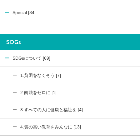
Special [34]
SDGs
SDGsについて [69]
1.貧困をなくそう [7]
2.飢餓をゼロに [1]
3.すべての人に健康と福祉を [4]
4.質の高い教育をみんなに [13]