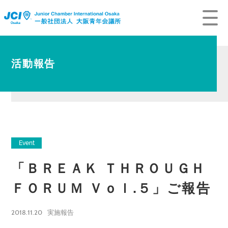
活動報告
Event
「ＢＲＥＡＫ ＴＨＲＯＵＧＨ
ＦＯＲＵＭ Ｖｏｌ.５」ご報告
2018.11.20
実施報告