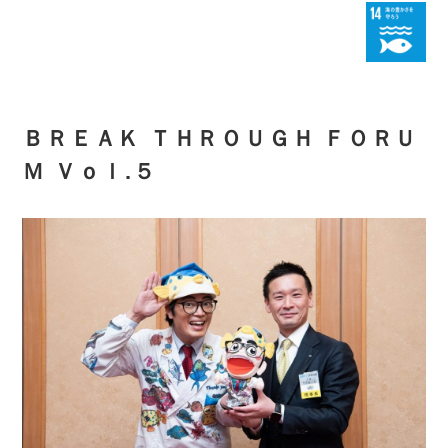
ＢＲＥＡＫ ＴＨＲＯＵＧＨ ＦＯＲＵ
Ｍ Ｖｏｌ.５