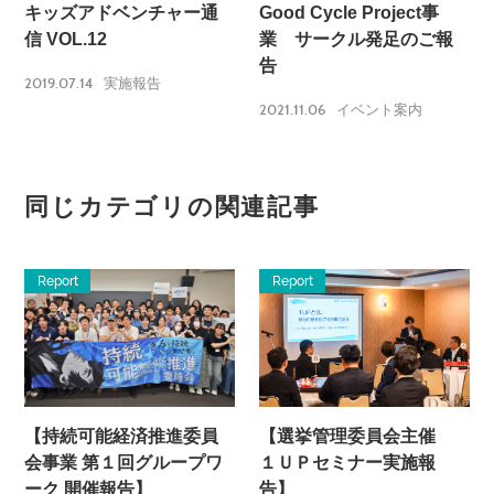
キッズアドベンチャー通
Good Cycle Project事
信 VOL.12
業 サークル発足のご報
告
2019.07.14
実施報告
2021.11.06
イベント案内
同じカテゴリの関連記事
Report
Report
【持続可能経済推進委員
【選挙管理委員会主催
会事業 第１回グループワ
１ＵＰセミナー実施報
ーク 開催報告】
告】