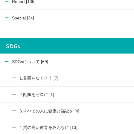
Report [135]
Special [34]
SDGs
SDGsについて [69]
1.貧困をなくそう [7]
2.飢餓をゼロに [1]
3.すべての人に健康と福祉を [4]
4.質の高い教育をみんなに [13]