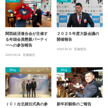
関西経済連合会が主催す
２０２５年度大阪会議の
る年頭会員懇親パーティ
開催報告
ーへの参加報告
2025.01.13
実施報告
2025.01.14
実施報告
Blog
Blog
ＪＣＩ台北就任式典の参
新年祈願祭のご報告