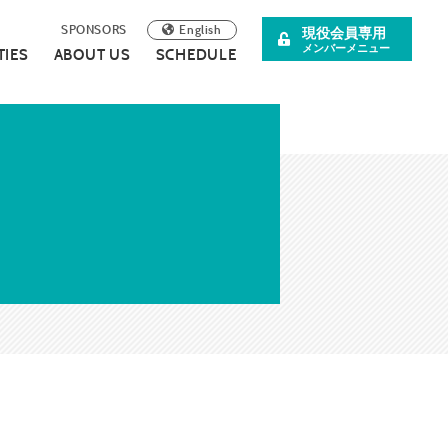
English
SPONSORS
現役会員専用
メンバーメニュー
TIES
ABOUT US
SCHEDULE
阪青年会議所
イベント案内
理事長所信
について
スペシャル企画
SDGsの取り組みについて
広報誌
連載・コラム