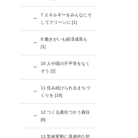
7.エネルギーをみんなにそ
してクリーンに [1]
8.働きがいも経済成長も
[1]
10.人や国の不平等をなく
そう [2]
11.住み続けられるまちづ
くりを [18]
12.つくる責任つかう責任
[8]
13.気候変動に具体的な対