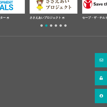
ささえあいプロジェクト
セーブ・ザ・チルドレン
日
1
2
3
4
5
6