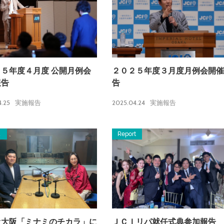
５年度４月度 公開月例会
２０２５年度３月度月例会開催
報告
告
.25
2025.04.24
実施報告
実施報告
a
Report
オ大阪「ミナミのチカラ」に
ＪＣＩリパ就任式典参加報告