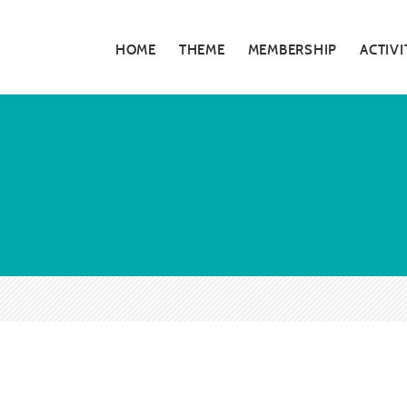
HOME
THEME
MEMBERSHIP
ACTIVI
私たちの活動
5分でわかる大
お知らせ・告知
大阪青年会議所
特別対談
大阪青年会議所 