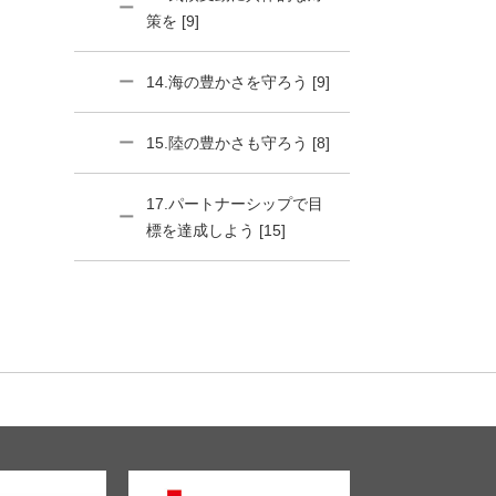
策を [9]
14.海の豊かさを守ろう [9]
15.陸の豊かさも守ろう [8]
17.パートナーシップで目
標を達成しよう [15]