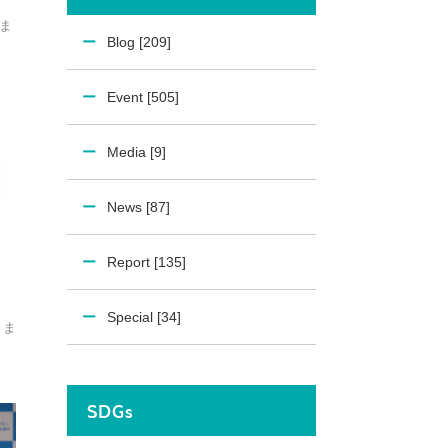
さま
Blog [209]
Event [505]
Media [9]
News [87]
Report [135]
Special [34]
さま
SDGs