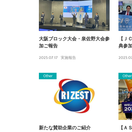
大阪ブロック大会・泉佐野大会参
【Ｊ
加ご報告
典参
2025.07.17
2025.07
実施報告
Other
Other
新たな賛助企業のご紹介
【Ａ