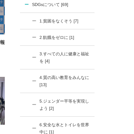
SDGsについて [69]
1.貧困をなくそう [7]
2.飢餓をゼロに [1]
報
3.すべての人に健康と福祉
を [4]
4.質の高い教育をみんなに
[13]
5.ジェンダー平等を実現し
よう [2]
6.安全な水とトイレを世界
中に [1]