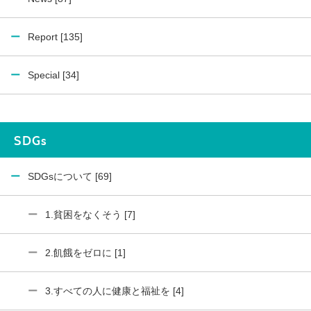
Report [135]
Special [34]
SDGs
SDGsについて [69]
1.貧困をなくそう [7]
2.飢餓をゼロに [1]
3.すべての人に健康と福祉を [4]