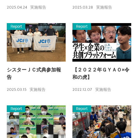
2025.04.24
2025.03.28
実施報告
実施報告
Report
Report
シスターＪＣ式典参加報
【２０２２年ＧＹＡＯ×令
告
和の虎】
2025.03.15
2022.12.07
実施報告
実施報告
Report
Report