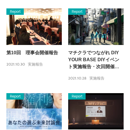
Report
Report
第10回 理事会開催報告
マチクラでつながれ DIY
YOUR BASE DIYイベン
2021.10.30
実施報告
ト実施報告・次回開催案
内
2021.10.28
実施報告
Report
Report