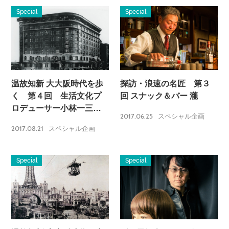
Special
Special
温故知新 大大阪時代を歩
探訪・浪速の名匠 第３
く 第４回 生活文化プ
回 スナック＆バー 瀧
ロデューサー小林一三が
2017.06.25
スペシャル企画
築いた大阪急文化圏・梅
2017.08.21
スペシャル企画
田、そしてキタの未来。
Special
Special