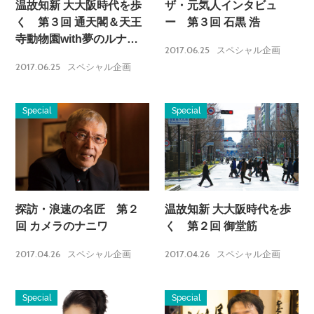
温故知新 大大阪時代を歩
ザ・元気人インタビュ
く 第３回 通天閣＆天王
ー 第３回 石黒 浩
寺動物園with夢のルナパ
2017.06.25
スペシャル企画
ーク
2017.06.25
スペシャル企画
Special
Special
探訪・浪速の名匠 第２
温故知新 大大阪時代を歩
回 カメラのナニワ
く 第２回 御堂筋
2017.04.26
2017.04.26
スペシャル企画
スペシャル企画
Special
Special