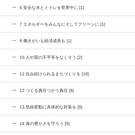
6.安全な水とトイレを世界中に [1]
7.エネルギーをみんなにそしてクリーンに [1]
8.働きがいも経済成長も [1]
10.人や国の不平等をなくそう [2]
11.住み続けられるまちづくりを [18]
12.つくる責任つかう責任 [8]
13.気候変動に具体的な対策を [9]
14.海の豊かさを守ろう [9]