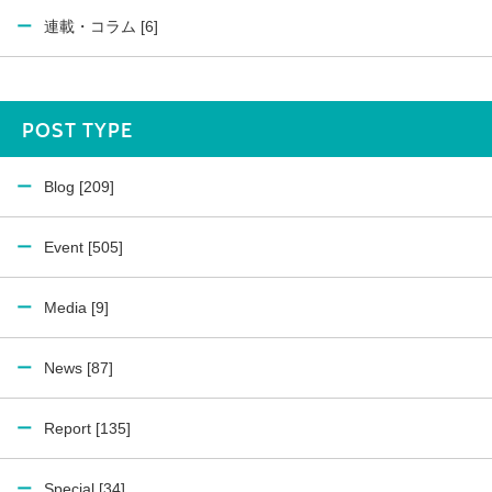
連載・コラム [6]
POST TYPE
Blog [209]
Event [505]
Media [9]
News [87]
Report [135]
Special [34]