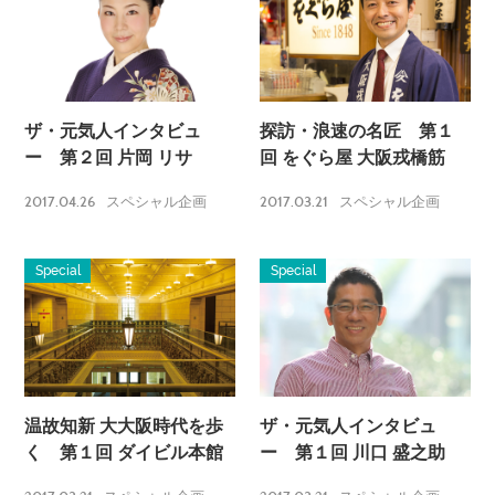
ザ・元気人インタビュ
探訪・浪速の名匠 第１
ー 第２回 片岡 リサ
回 をぐら屋 大阪戎橋筋
2017.04.26
2017.03.21
スペシャル企画
スペシャル企画
Special
Special
温故知新 大大阪時代を歩
ザ・元気人インタビュ
く 第１回 ダイビル本館
ー 第１回 川口 盛之助