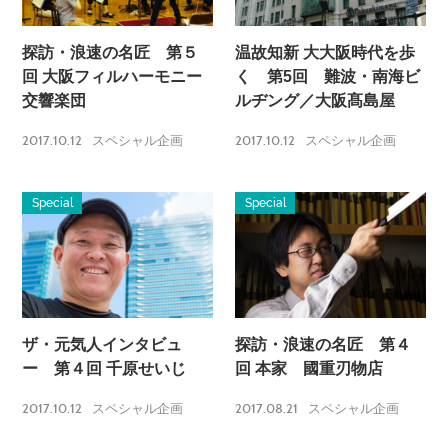
探訪・浪速の名匠 第５
温故知新 大大阪時代を歩
回 大阪フィルハーモニー
く 第5回 難波・南海ビ
交響楽団
ルヂング／大阪髙島屋
2017.10.12
2017.10.12
スペシャル企画
スペシャル企画
Special
Special
ザ・元気人インタビュ
探訪・浪速の名匠 第４
ー 第４回 千原せいじ
回 本家 國重刃物店
2017.10.12
2017.08.21
スペシャル企画
スペシャル企画