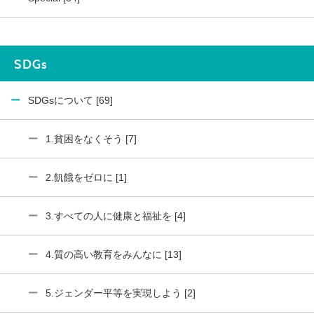
SDGs
SDGsについて [69]
1.貧困をなくそう [7]
2.飢餓をゼロに [1]
3.すべての人に健康と福祉を [4]
4.質の高い教育をみんなに [13]
5.ジェンダー平等を実現しよう [2]